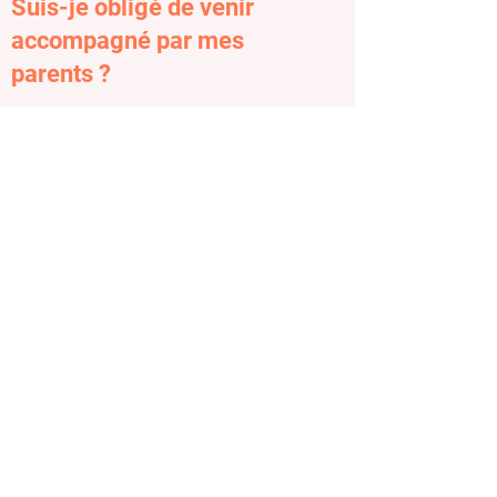
Suis-je obligé de venir
accompagné par mes
parents ?
Pour les adolescent(e)s mineur(e)s en âge
de se déplacer seul(e)s et ayant
besoin d'un soutien psychologique mais ne
voulant pas avertir ses parents, je peux
tout à fait le/la recevoir. Cependant en tant
que personne mineure, un parent doit être
prévenu de la présence de son enfant à la
consultation, sans pour autant lui dévoiler
le contenu de nos échanges.
L'adolescent(e) mineur(e) peut aussi se
faire accompagner par un adulte de la
famille (tante, oncle, grand-parent...).